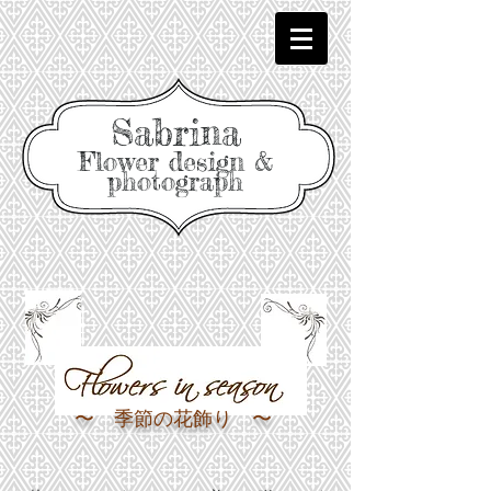
Sabrina
Flower design &
photograph
〜 季節の花飾り 〜