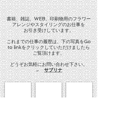
書籍、雑誌、WEB、印刷物用のフラワー
アレンジやスタイリングのお仕事を
お引き受けしています。
これまでの仕事の履歴は、下の写真をGo
to linkをクリックしていただけましたら
ご覧頂けます。
どうぞお気軽にお問い合わせ下さい。
→
サブリナ
出版物＆WEB向けデザイン
花の写真
企業向け商品のデザイン
書
ポ
企
籍、
ス
業
雑
ト
向
誌、
カ
け
WEB
ー
フ
向
ド
ラ
け
や
ワ