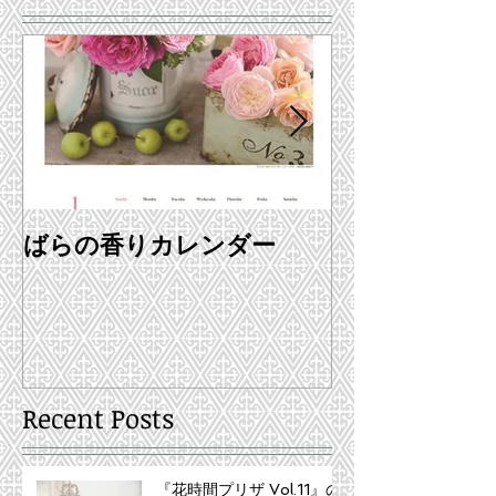
ばらの香りカレンダー
ホームページ
♪
Recent Posts
『花時間プリザ Vol.11』の